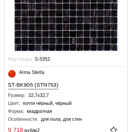
Код товара:
S-5352
Alma Stella
ST-BK905 (STN753)
Размер:
32,7х32,7
Цвет:
почти чёрный, чёрный
Форма:
квадратная
Особенности:
для пола, для стен
9 718
руб/м2