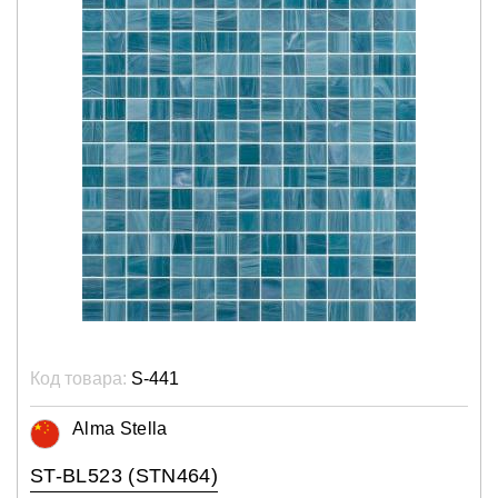
Код товара:
S-441
Alma Stella
ST-BL523 (STN464)