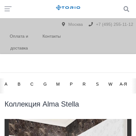
Москва
+7 (495) 255-11-12
Оплата и
Контакты
доставка
A
B
C
G
M
P
R
S
W
А-Я
Коллекция Alma Stella