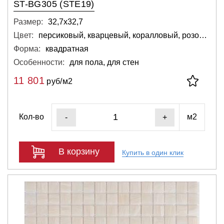
ST-BG305 (STE19)
Размер:
32,7х32,7
Цвет:
персиковый, кварцевый, коралловый, розовый, светло-серый, кремовый
Форма:
квадратная
Особенности:
для пола, для стен
11 801
руб/м2
Кол-во
м2
-
+
В корзину
Купить в один клик