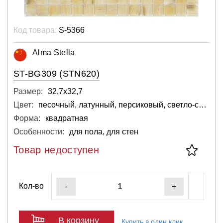
Код товара:
S-5366
Alma Stella
ST-BG309 (STN620)
Размер:
32,7х32,7
Цвет:
песочный, латунный, персиковый, светло-серый, бежевый, кремовый
Форма:
квадратная
Особенности:
для пола, для стен
Товар недоступен
Кол-во
-
+
В корзину
Купить в один клик