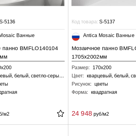
S-5136
Код товара:
S-5137
 Mosaic Ванные
Antica Mosaic Ванные
е панно BMFLO140104
Мозаичное панно BMFL
2мм
1705х2002мм
0х200
Размер:
170х200
кварцевый, белый, светло-серый, серебряный
Цвет:
веты
Рисунок:
цветы
дратная
Форма:
квадратная
24 948
б/м2
руб/м2