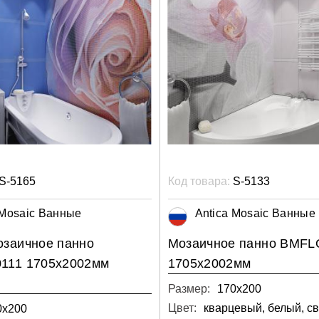
S-5165
Код товара:
S-5133
 Mosaic Ванные
Antica Mosaic Ванные
заичное панно
Мозаичное панно BMFL
111 1705х2002мм
1705х2002мм
Размер:
170х200
Цвет:
0х200