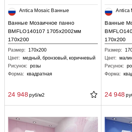
Antica Mosaic Ванные
Antica
Ванные Мозаичное панно
Ванные Мо
BMFLO140107 1705х2002мм
BMFLO140
170х200
170х200
Размер:
170х200
Размер:
17
Цвет:
медный, бронзовый, коричневый
Цвет:
Рисунок:
розы
Рисунок:
р
Форма:
квадратная
Форма:
ква
24 948
24 948
руб/м2
ру