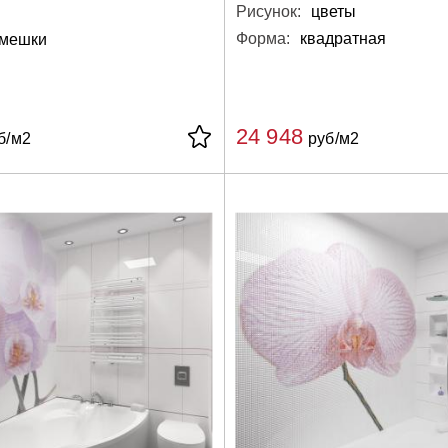
Рисунок:
цветы
й
Форма:
квадратная
амешки
24 948
б/м2
руб/м2