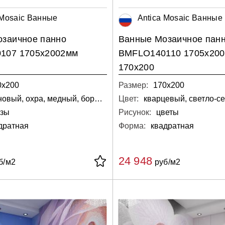
 Mosaic Ванные
Antica Mosaic Ванные
заичное панно
Ванные Мозаичное пан
107 1705х2002мм
BMFLO140110 1705х20
170х200
0х200
Размер:
170х200
малиновый, охра, медный, бордовый, вишнёвый, коричневый, красный
Цвет:
озы
Рисунок:
цветы
дратная
Форма:
квадратная
24 948
б/м2
руб/м2