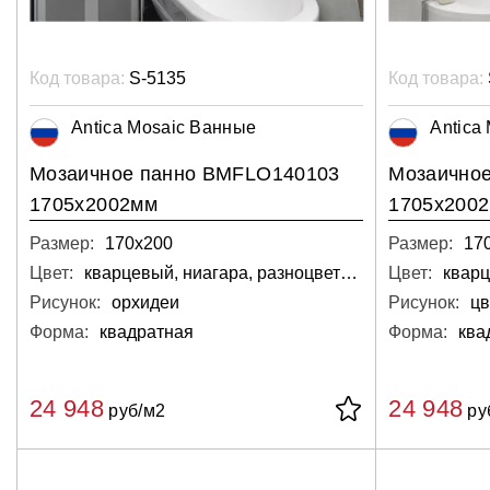
Код товара:
S-5135
Код товара:
Antica Mosaic Ванные
Antica
Мозаичное панно BMFLO140103
Мозаично
1705х2002мм
1705х200
Размер:
170х200
Размер:
17
Цвет:
кварцевый, ниагара, разноцветный, светло-серый, серебряный
Цвет:
Рисунок:
орхидеи
Рисунок:
ц
Форма:
квадратная
Форма:
ква
24 948
24 948
руб/м2
ру