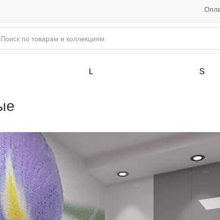
Опла
L
S
ые