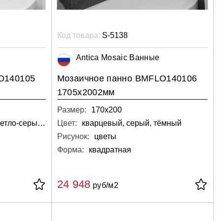
Код товара:
S-5138
Antica Mosaic Ванные
O140105
Мозаичное панно BMFLO140106
1705х2002мм
Размер:
170х200
кварцевый, белый, светло-серый, серебряный
Цвет:
кварцевый, серый, тёмный
Рисунок:
цветы
Форма:
квадратная
24 948
руб/м2