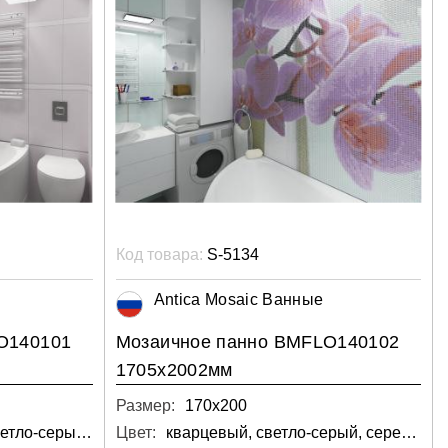
Код товара:
S-5134
Antica Mosaic Ванные
O140101
Мозаичное панно BMFLO140102
1705х2002мм
Размер:
170х200
кварцевый, белый, светло-серый, серебряный
Цвет:
кварцевый, светло-серый, серебряный, серый