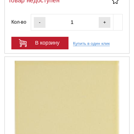
Товар недоступен
Кол-во
-
+
В корзину
Купить в один клик