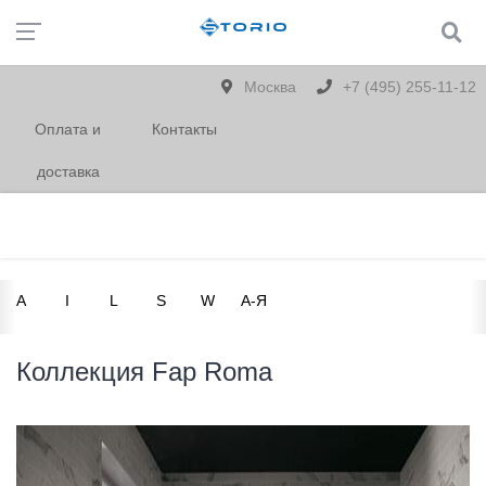
Москва
+7 (495) 255-11-12
Оплата и
Контакты
доставка
A
I
L
S
W
А-Я
Коллекция Fap Roma