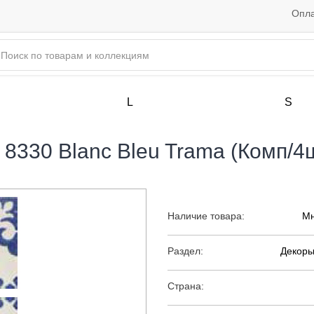
Опла
L
S
e 8330 Blanc Bleu Trama (Комп/4
Наличие товара:
Мн
Раздел:
Декоры
Страна: