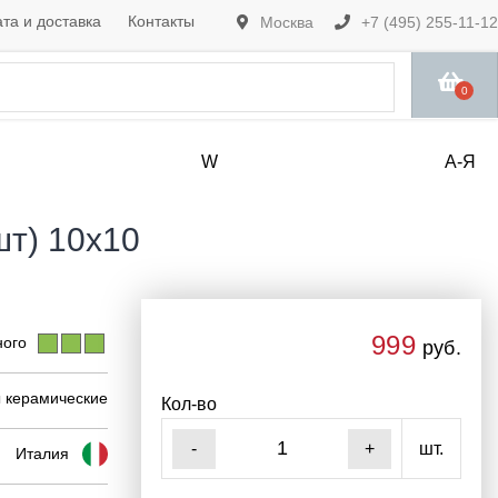
та и доставка
Контакты
Москва
+7 (495) 255-11-12
0
W
А-Я
шт) 10x10
999
ого
руб.
 керамические
Кол-во
шт.
-
+
Италия