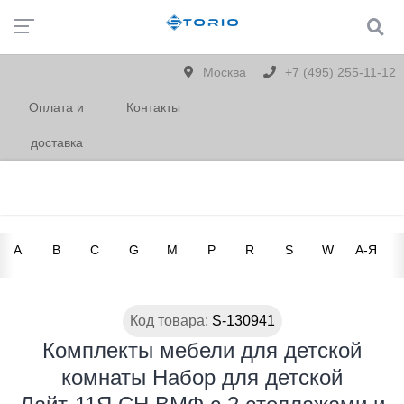
Москва
+7 (495) 255-11-12
Оплата и
Контакты
доставка
A
B
C
G
M
P
R
S
W
А-Я
Код товара:
S-130941
Комплекты мебели для детской
комнаты Набор для детской