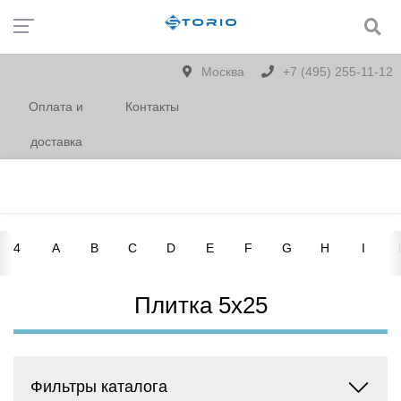
Москва
+7 (495) 255-11-12
Оплата и
Контакты
доставка
4
A
B
C
D
E
F
G
H
I
Плитка 5х25
Фильтры каталога