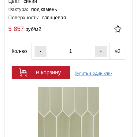
Цвет:
синий
Фактура:
под камень
Поверхность:
глянцевая
5 857
руб/м2
Кол-во
м2
-
+
В корзину
Купить в один клик