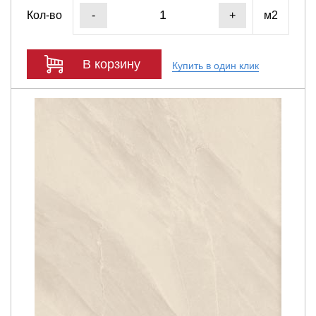
Кол-во
м2
-
+
В корзину
Купить в один клик