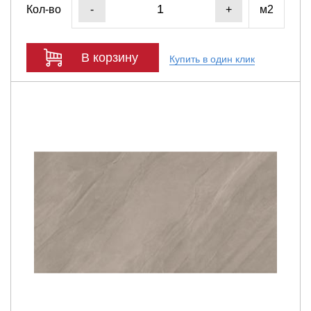
Кол-во
м2
-
+
В корзину
Купить в один клик