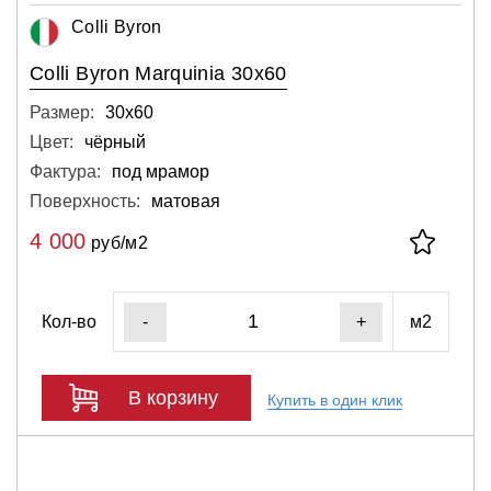
Colli Byron
Colli Byron Marquinia 30x60
Размер:
30х60
Цвет:
чёрный
Фактура:
под мрамор
Поверхность:
матовая
4 000
руб/м2
Кол-во
м2
-
+
В корзину
Купить в один клик