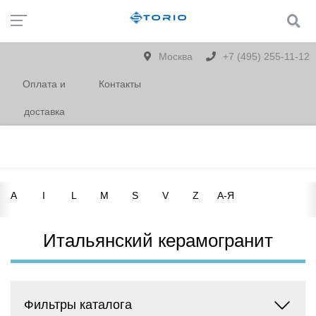
Москва
+7 (495) 255-11-12
Оплата и
Контакты
доставка
A
I
L
M
S
V
Z
А-Я
Итальянский керамогранит
Фильтры каталога