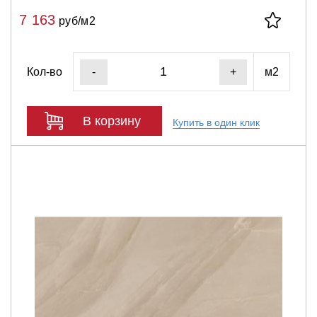
7 163
руб/м2
Кол-во
м2
-
+
В корзину
Купить в один клик