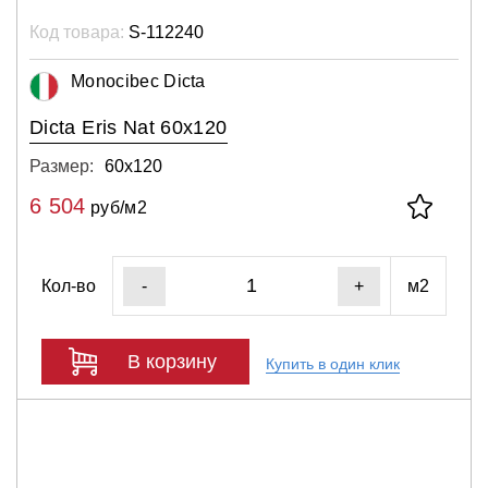
Код товара:
S-112240
Monocibec Dicta
Dicta Eris Nat 60x120
Размер:
60х120
6 504
руб/м2
Кол-во
м2
-
+
В корзину
Купить в один клик