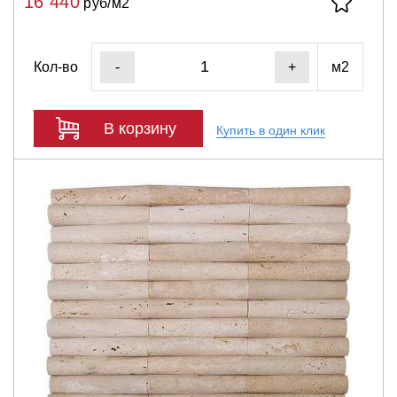
16 440
руб/м2
Кол-во
м2
-
+
В корзину
Купить в один клик