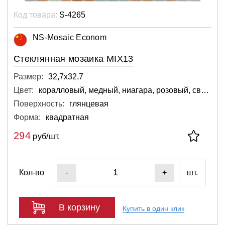
Код товара:
S-4265
NS-Mosaic Econom
Стеклянная мозаика MIX13
Размер:
32,7х32,7
Цвет:
коралловый, медный, ниагара, розовый, светло-серый
Поверхность:
глянцевая
Форма:
квадратная
294
руб/шт.
Кол-во
шт.
-
+
В корзину
Купить в один клик