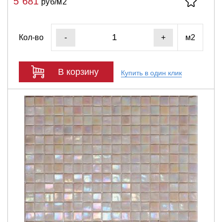
5 681
руб/м2
Кол-во
м2
-
+
В корзину
Купить в один клик