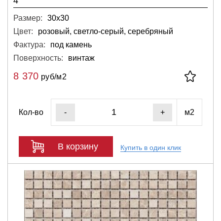
4
Размер:
30х30
Цвет:
розовый, светло-серый, серебряный
Фактура:
под камень
Поверхность:
винтаж
8 370
руб/м2
Кол-во
м2
-
+
В корзину
Купить в один клик