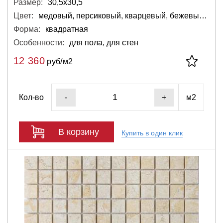
Размер:
30,5х30,5
Цвет:
медовый, персиковый, кварцевый, бежевый, розовый, светло-серый, серебряный
Форма:
квадратная
Особенности:
для пола, для стен
12 360
руб/м2
Кол-во
м2
-
+
В корзину
Купить в один клик