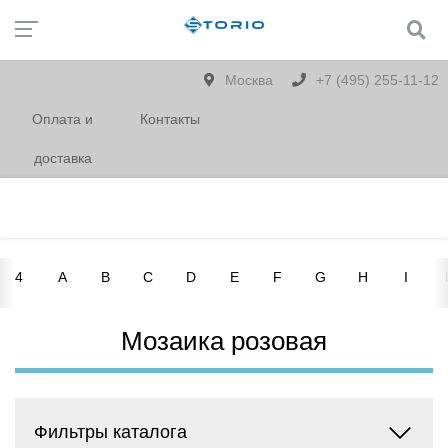
Москва
+7 (495) 255-11-12
Оплата и
Контакты
доставка
4
A
B
C
D
E
F
G
H
I
Мозаика розовая
Фильтры каталога