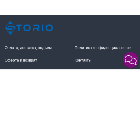
Оплата, доставка, подъем
Политика конфиденциальности
Оферта и возврат
Контакты
+7 (495) 255-11-12
109316, Москва,
Волгоградский пр-т, 17с1
info@storio.ru
Схема проезда
Заказать звонок
Режим работы:
Пн.-Пт. 10.00-19.00,
2026 © Сторио. Все права защищены