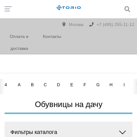
Москва
+7 (495) 255-11-12
Оплата и
Контакты
доставка
4
A
B
C
D
E
F
G
H
I
Обувницы на дачу
Фильтры каталога