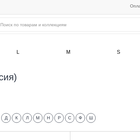
Опла
L
M
S
сия)
Д
К
Л
М
Н
Р
С
Ф
Ш