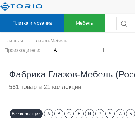
Плитка и мозаика
Мебель
Главная
→
Глазов-Мебель
Производители:
A
I
Фабрика Глазов-Мебель (Рос
581 товар в 21 коллекции
Все коллекции
A
B
C
H
N
P
S
А
Б