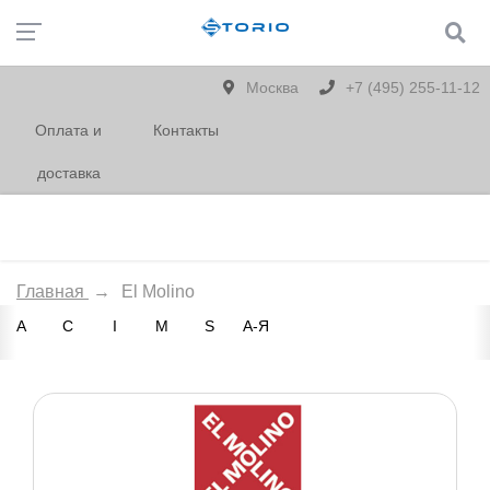
Москва
+7 (495) 255-11-12
Оплата и
Контакты
доставка
Главная
→
El Molino
A
C
I
M
S
А-Я