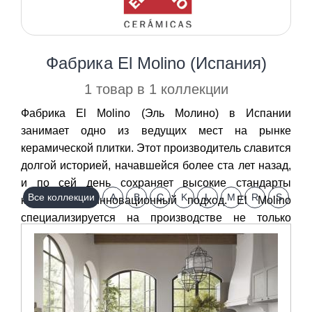
Фабрика El Molino (Испания)
1 товар в 1 коллекции
Фабрика El Molino (Эль Молино) в Испании
занимает одно из ведущих мест на рынке
керамической плитки. Этот производитель славится
долгой историей, начавшейся более ста лет назад,
и по сей день сохраняет высокие стандарты
Все коллекции
A
B
C
K
L
M
R
S
качества и инновационный подход. El Molino
специализируется на производстве не только
плитки, но и керамогранита, а также мозаики, что
позволяет считать его продукцию универсальным
решением для оформления любых интерьеров и
экстерьеров.Используя современные технологии,
фабрика п...
↓ Ещё