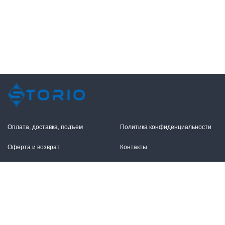
Оплата, доставка, подъем
Политика конфиденциальности
Оферта и возврат
Контакты
+7 (495) 255-11-12
109316, Москва,
Волгоградский пр-т, 17с1
info@storio.ru
Схема проезда
Заказать звонок