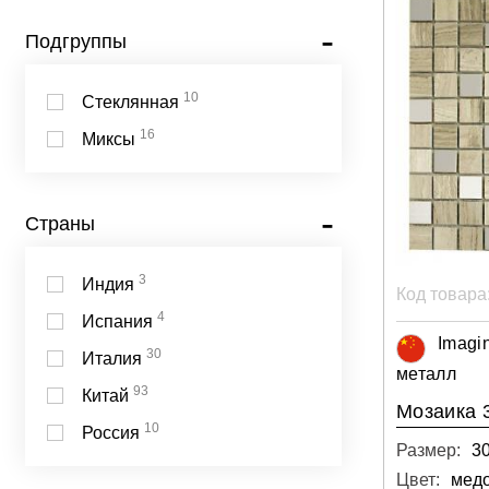
Подгруппы
10
Стеклянная
16
Миксы
Страны
3
Индия
Код товара
4
Испания
Imagi
30
Италия
металл
93
Китай
Мозаика 
10
Россия
Размер:
30
Цвет: