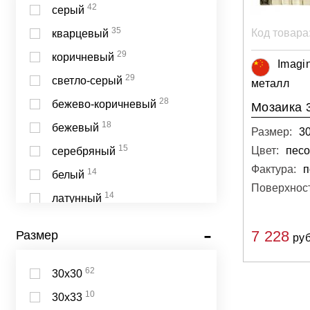
42
серый
35
Код товара
кварцевый
29
коричневый
Imagi
29
светло-серый
металл
28
бежево-коричневый
Мозаика 
18
бежевый
Размер:
30
15
Цвет:
серебряный
Фактура:
п
14
белый
Поверхност
14
латунный
13
тёмный
7 228
Размер
руб
12
чёрный
11
медный
62
30х30
10
персиковый
10
30х33