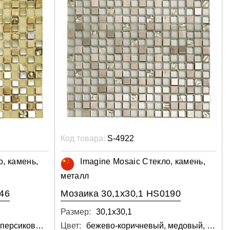
Код товара:
S-4922
о, камень,
Imagine Mosaic Стекло, камень,
металл
46
Мозаика 30,1x30,1 HS0190
Размер:
30,1х30,1
песочный, медовый, персиковый, салатовый, кварцевый, светло-серый, бежевый
Цвет:
бежево-коричневый, медовый, кварцевый, светло-серый, серебряный, серый, бежевый