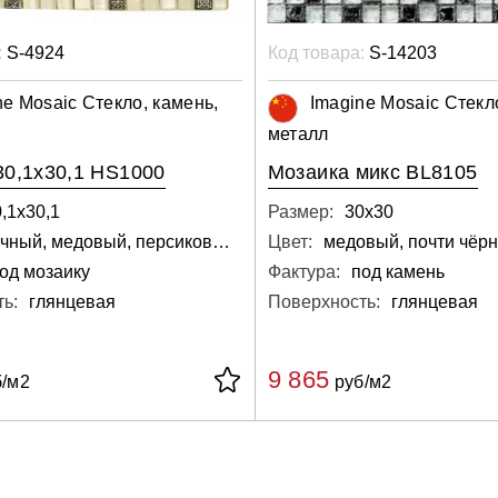
:
S-4924
Код товара:
S-14203
ne Mosaic Стекло, камень,
Imagine Mosaic Стекл
металл
30,1x30,1 HS1000
Мозаика микс BL8105
,1х30,1
Размер:
30х30
песочный, медовый, персиковый, светло-серый, бежевый, кремовый
Цвет:
од мозаику
Фактура:
под камень
ь:
глянцевая
Поверхность:
глянцевая
9 865
/м2
руб/м2