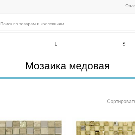
Опла
L
S
Мозаика медовая
Сортировать