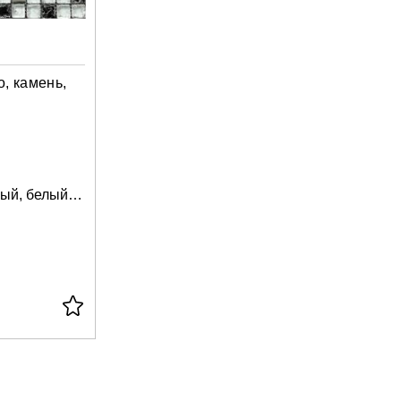
о, камень,
медовый, почти чёрный, белый, светло-серый