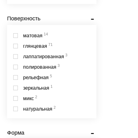
Поверхность
14
матовая
71
глянцевая
3
лаппатированная
3
полированная
5
рельефная
1
зеркальная
2
микс
2
натуральная
Форма