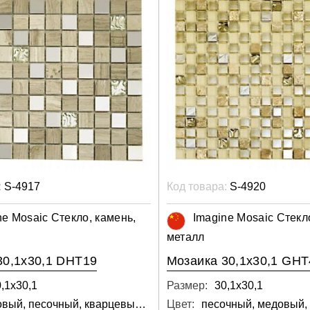
:
S-4917
Код товара:
S-4920
ne Mosaic Стекло, камень,
Imagine Mosaic Стекл
металл
30,1x30,1 DHT19
Мозаика 30,1x30,1 GHT
,1х30,1
Размер:
30,1х30,1
медовый, песочный, кварцевый, светло-серый, серый, бежевый
Цвет: