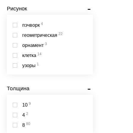
Рисунок
4
пэчворк
22
геометрическая
3
орнамент
14
клетка
1
узоры
Толщина
9
10
2
4
80
8