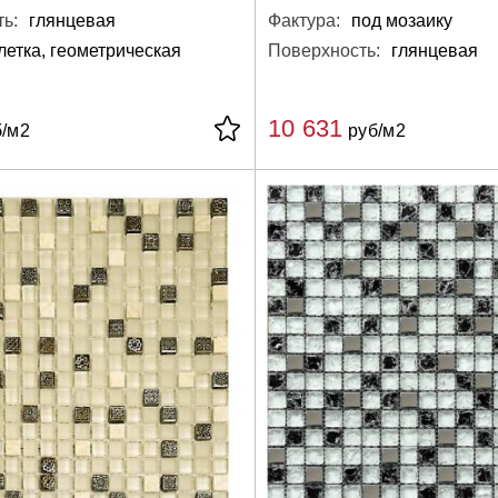
ь:
глянцевая
Фактура:
под мозаику
летка, геометрическая
Поверхность:
глянцевая
10 631
/м2
руб/м2