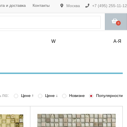
та и доставка
Контакты
Москва
+7 (495) 255-11-12
0
W
А-Я
 по:
Цене ↑
Цене ↓
Новизне
Популярности