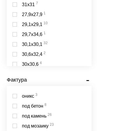
10
песочный
7
31х31
9
бронзовый
1
27,9х27,9
8
кремовый
10
29,1х29,1
8
медовый
1
29,7х34,6
8
охра
32
30,1х30,1
6
кирпичный
2
30,6х32,4
6
почти чёрный
4
30х30,6
5
зелёный
4
31,7х31,7
Фактура
1
32,5х32,5
3
оникс
8
под бетон
26
под камень
23
под мозаику