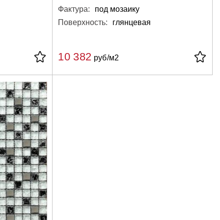
Фактура:
под мозаику
Поверхность:
глянцевая
10 382
руб/м2