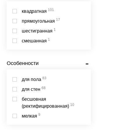
101
квадратная
17
прямоугольная
1
шестигранная
1
смешанная
Особенности
83
для пола
68
для стен
бесшовная
10
(ректифицированная)
9
мелкая