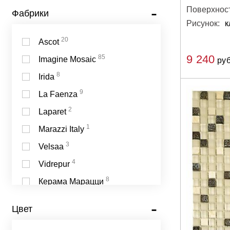
Поверхност
Фабрики
Рисунок:
к
20
Ascot
9 240
85
Imagine Mosaic
руб
8
Irida
9
La Faenza
2
Laparet
1
Marazzi Italy
3
Velsaa
4
Vidrepur
8
Керама Марацци
Цвет