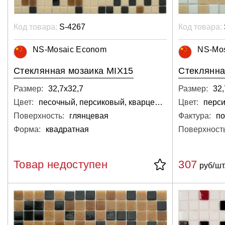
Код товара:
S-4267
Код товара:
NS-Mosaic Econom
NS-Mo
Стеклянная мозаика MIX15
Стеклянна
Размер:
32,7х32,7
Размер:
32,
Цвет:
песочный, персиковый, кварцевый, светло-серый
Цвет:
Поверхность:
глянцевая
Фактура:
по
Форма:
квадратная
Поверхность
Товар недоступен
307
руб/шт