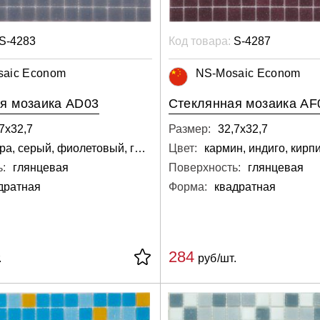
S-4283
Код товара:
S-4287
saic Econom
NS-Mosaic Econom
я мозаика AD03
Стеклянная мозаика AF
7х32,7
Размер:
32,7х32,7
ниагара, серый, фиолетовый, голубой
Цвет:
:
глянцевая
Поверхность:
глянцевая
дратная
Форма:
квадратная
284
.
руб/шт.