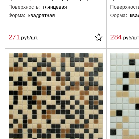
Поверхность:
глянцевая
Поверхность
Форма:
квадратная
Форма:
ква
271
284
руб/шт.
руб/шт