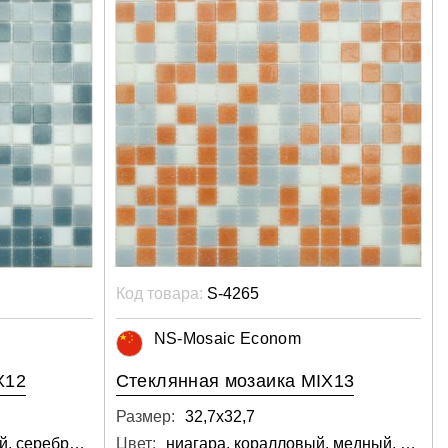
Код товара:
S-4265
NS-Mosaic Econom
X12
Стеклянная мозаика MIX13
Размер:
32,7х32,7
ниагара, светло-серый, серебряный, белый
Цвет:
ниагара, коралловый, медный, розовый, светло-серый