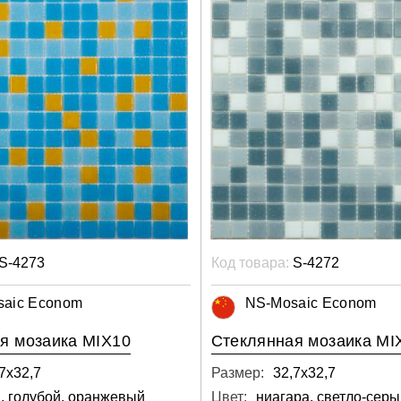
S-4273
Код товара:
S-4272
saic Econom
NS-Mosaic Econom
я мозаика MIX10
Стеклянная мозаика MI
7х32,7
Размер:
32,7х32,7
, голубой, оранжевый
Цвет: