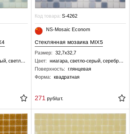
Код товара:
S-4262
NS-Mosaic Econom
X4
Стеклянная мозаика MIX5
Размер:
32,7х32,7
кварцевый, серебряный, светло-серый
Цвет:
ниагара, светло-серый, серебряный, белый
Поверхность:
глянцевая
Форма:
квадратная
271
руб/шт.