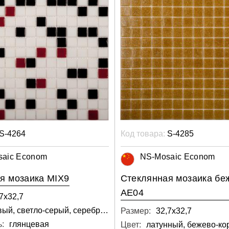
S-4264
Код товара:
S-4285
saic Econom
NS-Mosaic Econom
я мозаика MIX9
Стеклянная мозаика бе
AE04
7х32,7
медовый, светло-серый, серебряный, бежевый
Размер:
32,7х32,7
:
глянцевая
Цвет: