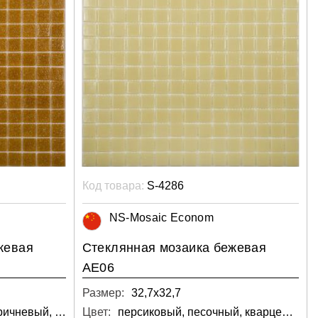
Код товара:
S-4286
NS-Mosaic Econom
жевая
Стеклянная мозаика бежевая
AE06
Размер:
32,7х32,7
латунный, бежево-коричневый, медный, бронзовый, коричневый, светло-серый, бежевый
Цвет:
персиковый, песочный, кварцевый, светло-серый, бежевый