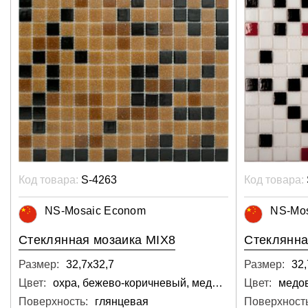
Код товара:
S-4263
Код товара:
NS-Mosaic Econom
NS-Mo
Стеклянная мозаика MIX8
Стеклянна
Размер:
32,7х32,7
Размер:
32,
Цвет:
охра, бежево-коричневый, медный, тёмный, коричневый
Цвет:
Поверхность:
глянцевая
Поверхность