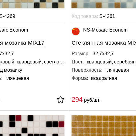
S-4269
Код товара:
S-4261
saic Econom
NS-Mosaic Econom
я мозаика MIX17
Стеклянная мозаика MI
7х32,7
Размер:
32,7х32,7
персиковый, кварцевый, светло-серый, серебряный, белый
Цвет:
д мозаику
Поверхность:
глянцевая
:
глянцевая
Форма:
квадратная
294
.
руб/шт.