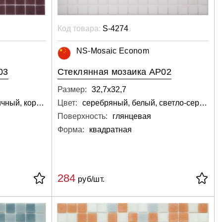
Код товара:
S-4274
NS-Mosaic Econom
03
Стеклянная мозаика AP02
Размер:
32,7х32,7
кармин, индиго, кирпичный, коричневый, тёмный, чёрный, вишнёвый
Цвет:
серебряный, белый, светло-серый
Поверхность:
глянцевая
Форма:
квадратная
284
руб/шт.