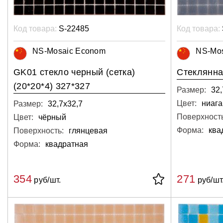
Код товара:
S-22485
Код товара:
NS-Mosaic Econom
NS-Mo
GK01 стекло черный (сетка)
Стеклянна
(20*20*4) 327*327
Размер:
32,
Цвет:
Размер:
32,7х32,7
Поверхность
Цвет:
чёрный
Форма:
ква
Поверхность:
глянцевая
Форма:
квадратная
354
271
руб/шт.
руб/шт