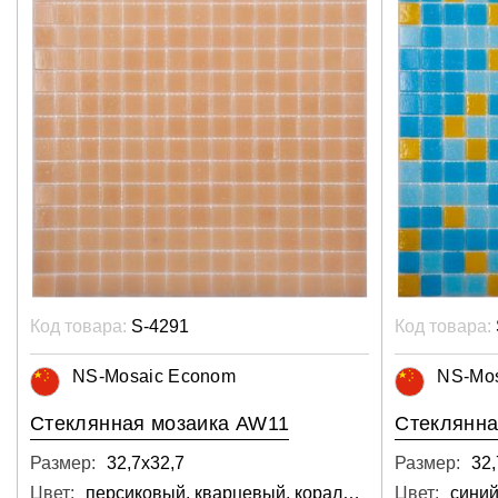
Код товара:
S-4291
Код товара:
NS-Mosaic Econom
NS-Mo
Стеклянная мозаика AW11
Стеклянна
Размер:
32,7х32,7
Размер:
32,
Цвет:
персиковый, кварцевый, коралловый, кремовый, розовый, светло-серый
Цвет:
синий