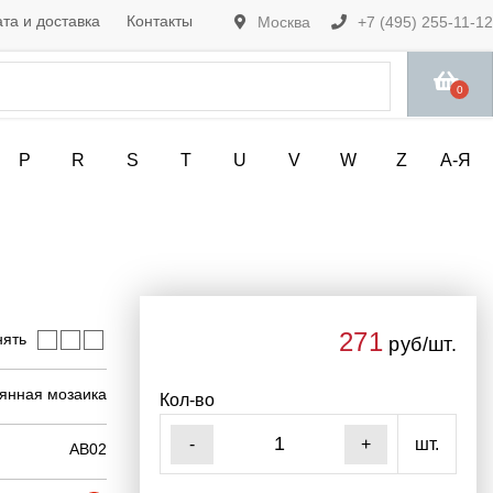
та и доставка
Контакты
Москва
+7 (495) 255-11-12
0
P
R
S
T
U
V
W
Z
А-Я
271
нять
руб/шт.
янная мозаика
Кол-во
шт.
-
+
AB02