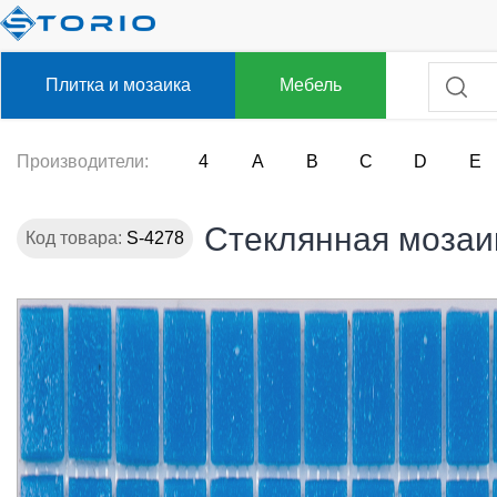
Плитка и мозаика
Мебель
Производители:
4
A
B
C
D
E
Стеклянная мозаи
Код товара:
S-4278