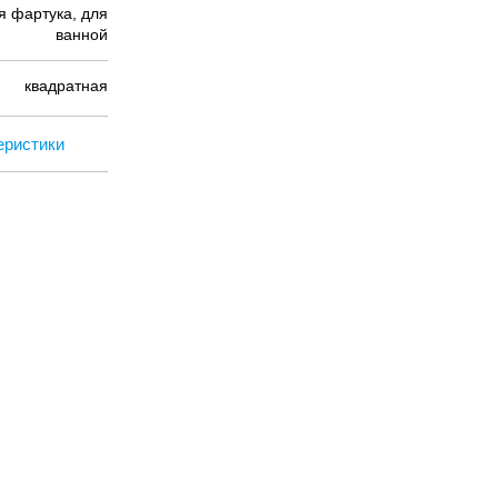
ля фартука, для
ванной
квадратная
еристики