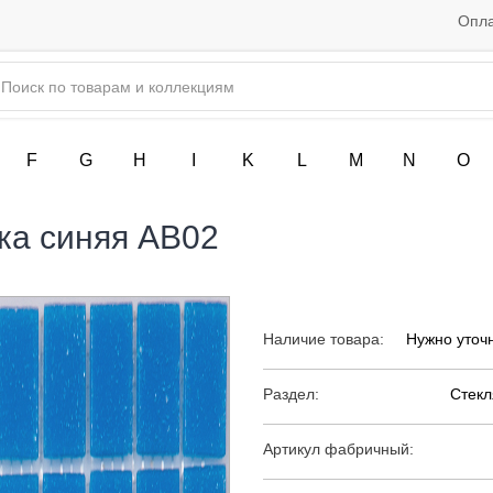
Опла
F
G
H
I
K
L
M
N
O
ка синяя AB02
Наличие товара:
Нужно уточ
Раздел:
Стекл
Артикул фабричный: