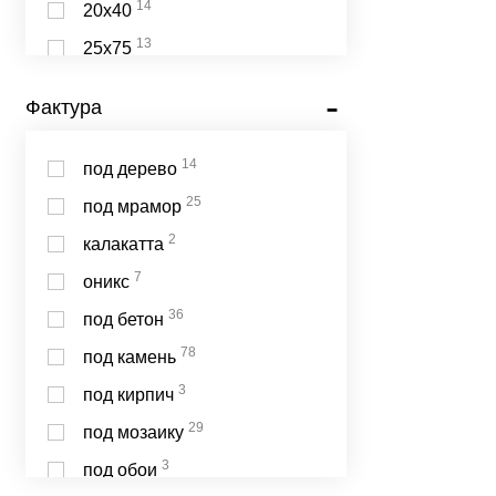
14
20х40
5
Serra
13
25х75
5
Zirconio
11
45х45
Фактура
11
50х110
10
10х30
14
под дерево
10
60х60
25
под мрамор
10
32,5х97,7
2
калакатта
10
9х58,5
7
оникс
9
23,5х58
36
под бетон
8
20х50
78
под камень
8
30х30
3
под кирпич
8
75х75
29
под мозаику
7
33,3х100
3
под обои
6