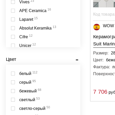
23
Vives
16
APE Ceramica
Код товара
15
Laparet
WOW 
13
Absolut Keramika
12
Керамог
Cifre
Suit Mari
12
Unicer
Размер:
2
10
Ascot
Цвет
Цвет:
10
Marazzi Italy
Фактура:
п
8
Azteca
112
белый
Поверхност
8
Gracia Ceramica
95
серый
8
La Faenza
68
7 706
бежевый
руб
8
Peronda
53
светлый
7
Cersanit
50
светло-серый
7