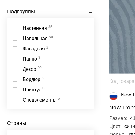
Подгруппы
35
Настенная
60
Напольная
3
Фасадная
3
Панно
20
Декор
3
Бордюр
Код товара
8
Плинтус
New T
5
Спецэлементы
New Tren
Размер:
4
Страны
Цвет:
син
Форма:
кв