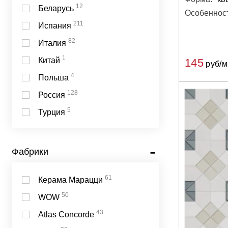
12
Беларусь
Особенност
211
Испания
82
Италия
1
Китай
145
руб/м
4
Польша
128
Россия
5
Турция
Фабрики
61
Керама Марацци
50
WOW
43
Atlas Concorde