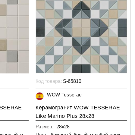
Код товара:
S-65810
WOW Tesserae
ESSERAE
Керамогранит WOW TESSERAE
Like Marino Plus 28х28
Размер:
28х28
белый, зелёный, коричневый, разноцветный, светлый, серый, синий
Цвет:
бежевый, белый, голубой, коричневый, разноцветный, серый, синий, чёрный