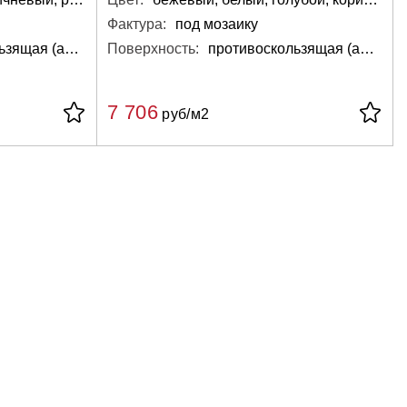
Фактура:
под мозаику
противоскользящая (антислип), глазурованная, матовая
Поверхность:
противоскользящая (антислип), глазурованная, матовая
7 706
руб/м2