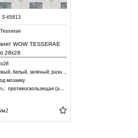
:
S-65813
Tesserae
ранит WOW TESSERAE
no 28х28
8х28
бежевый, белый, зелёный, разноцветный, серый, синий
од мозаику
ь:
противоскользящая (антислип), глазурованная, матовая
/м2