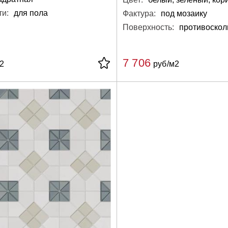
и:
для пола
Фактура:
под мозаику
Поверхность:
7 706
2
руб/м2