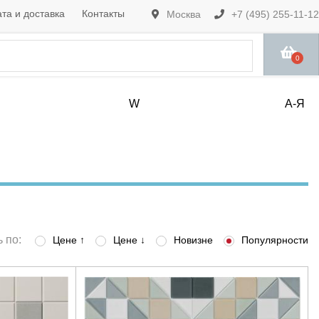
та и доставка
Контакты
Москва
+7 (495) 255-11-12
0
W
А-Я
 по:
Цене ↑
Цене ↓
Новизне
Популярности