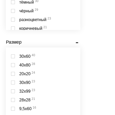
Edimax
30
тёмный
7
Kerlife
29
чёрный
7
Pamesa
23
разноцветный
7
Porcelanosa
21
коричневый
6
ALMA Ceramica
18
синий
Размер
6
Emtile
16
серебряный
6
Geotiles
11
кремовый
40
30х60
6
Harmony
10
голубой
28
40х80
6
HDC
9
розовый
24
20х20
6
Kerranova
9
темно-серый
23
30х90
6
New Trend
23
32х99
6
Undefasa
21
28х28
6
Керамин
16
9,5х60
5
Keraben