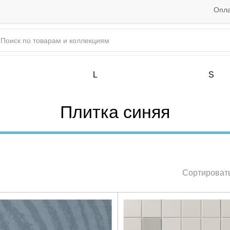
Опла
L
S
Плитка синяя
Сортировать