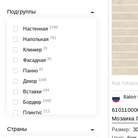
Подгруппы
2796
Настенная
792
Напольная
20
Клинкер
35
Фасадная
81
Панно
1169
Декор
Код товара
194
Вставки
Italon
1040
Бордюр
61011000
212
Плинтус
Мозаика 
2
Зеркальная
Страны
Размер:
3
3
Универсальная
Цвет:
бел