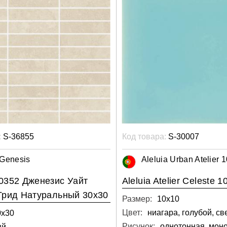
:
S-36855
Код товара:
S-30007
 Genesis
Aleluia Urban Atelier 
0352 Дженезис Уайт
Aleluia Atelier Celeste 1
Грид Натуральный 30х30
Размер:
10х10
Цвет:
ниагара, голубой, с
0х30
Рисунок:
однотонная, мон
ый