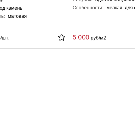
Особенности:
мелкая, для 
од камень
ь:
матовая
5 000
/шт.
руб/м2