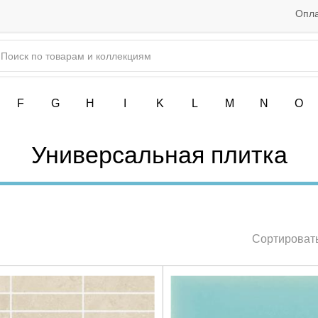
Опла
F
G
H
I
K
L
M
N
O
Универсальная плитка
Сортировать