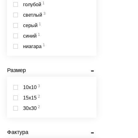
1
голубой
3
светлый
1
серый
1
синий
1
ниагара
Размер
3
10х10
2
15х15
2
30х30
Фактура