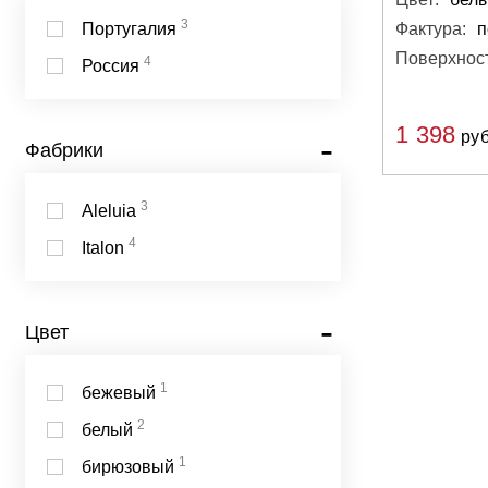
14
Бетонная
3
Фактура:
п
Португалия
18
Поверхност
Мраморная
4
Россия
414
Спецэлементы
1 398
руб
Фабрики
3
Aleluia
4
Italon
Цвет
1
бежевый
2
белый
1
бирюзовый