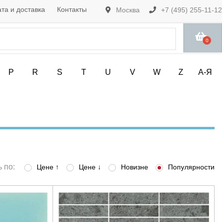
та и доставка
Контакты
Москва
+7 (495) 255-11-12
0
P
R
S
T
U
V
W
Z
А-Я
 по:
Цене ↑
Цене ↓
Новизне
Популярности