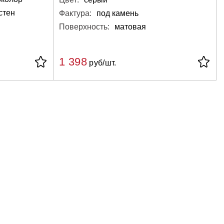
стен
Фактура:
под камень
Поверхность:
матовая
1 398
руб/шт.