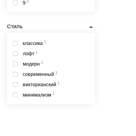
2
9
Стиль
1
классика
1
лофт
2
модерн
3
современный
1
викторианский
1
минимализм