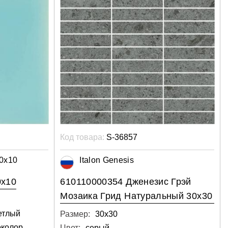
Код товара:
S-36857
10x10
Italon Genesis
0x10
610110000354 Дженезис Грэй
Мозаика Грид Натуральный 30х30
ветлый
Размер:
30х30
околор
Цвет:
серый