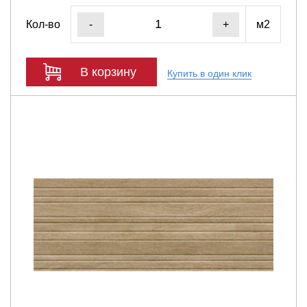
Кол-во
м2
-
+
В корзину
Купить в один клик