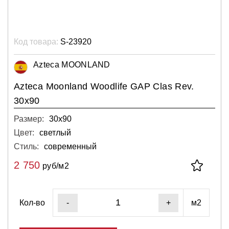
Код товара:
S-23920
Azteca MOONLAND
Azteca Moonland Woodlife GAP Clas Rev.
30x90
Размер:
30х90
Цвет:
светлый
Стиль:
современный
2 750
руб/м2
Кол-во
м2
-
+