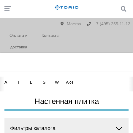
Москва
+7 (495) 255-11-12
Оплата и
Контакты
доставка
A
I
L
S
W
А-Я
Настенная плитка
Фильтры каталога