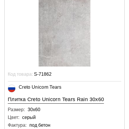
Код товара:
S-71862
Creto Unicorn Tears
Плитка Creto Unicorn Tears Rain 30х60
Размер:
30х60
Цвет:
серый
Фактура:
под бетон