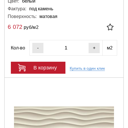
Цвет:
белый
Фактура:
под камень
Поверхность:
матовая
6 072
руб/м2
Кол-во
м2
-
+
В корзину
Купить в один клик