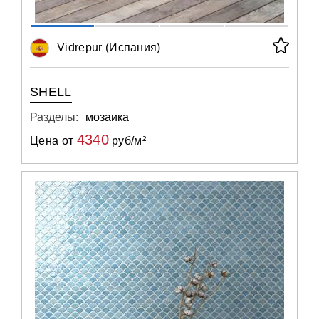
Vidrepur (Испания)
SHELL
Разделы:
мозаика
4340
Цена от
руб/м²