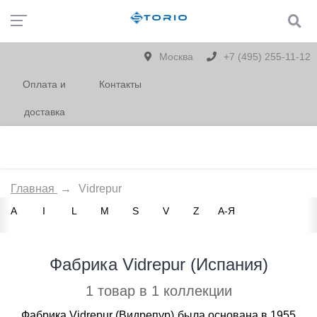
Москва
+7 (495) 255-11-12
Оплата и
Контакты
доставка
Главная
→
Vidrepur
A
I
L
M
S
V
Z
А-Я
Фабрика Vidrepur (Испания)
1 товар в 1 коллекции
Фабрика Vidrepur (Видрепур) была основана в 1955