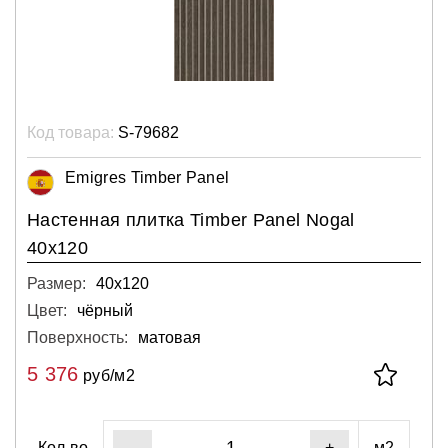
Код товара:
S-79682
Emigres Timber Panel
Настенная плитка Timber Panel Nogal
40x120
Размер:
40х120
Цвет:
чёрный
Поверхность:
матовая
5 376
руб/м2
Кол-во
м2
-
+