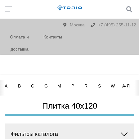
Москва
+7 (495) 255-11-12
Оплата и
Контакты
доставка
A
B
C
G
M
P
R
S
W
А-Я
Плитка 40х120
Фильтры каталога