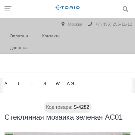
Москва
+7 (495) 255-11-12
Оплата и
Контакты
доставка
A
I
L
S
W
А-Я
Код товара:
S-4282
Стеклянная мозаика зеленая AC01