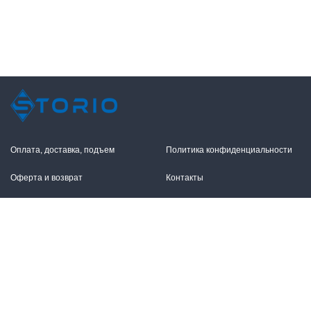
Оплата, доставка, подъем
Политика конфиденциальности
Оферта и возврат
Контакты
+7 (495) 255-11-12
109316, Москва,
Волгоградский пр-т, 17с1
info@storio.ru
Схема проезда
Заказать звонок
Режим работы:
Пн.-Пт. 10.00-19.00,