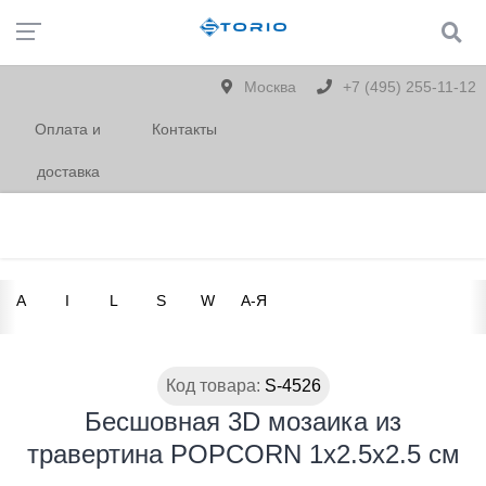
Москва
+7 (495) 255-11-12
Оплата и
Контакты
доставка
A
I
L
S
W
А-Я
Код товара:
S-4526
Бесшовная 3D мозаика из
травертина POPCORN 1х2.5х2.5 см