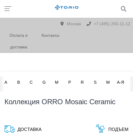
Москва
+7 (495) 255-11-12
Оплата и
Контакты
доставка
A
B
C
G
M
P
R
S
W
А-Я
Коллекция ORRO Mosaic Ceramic
ДОСТАВКА
ПОДЪЕМ