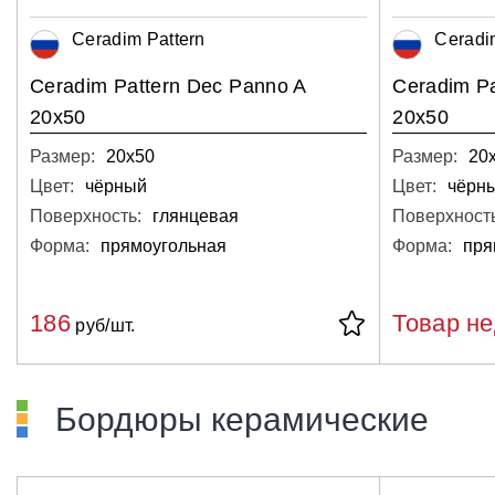
Ceradim Pattern
Ceradi
Ceradim Pattern Dec Panno A
Ceradim P
20x50
20x50
Размер:
20х50
Размер:
20
Цвет:
чёрный
Цвет:
чёрн
Поверхность:
глянцевая
Поверхность
Форма:
прямоугольная
Форма:
пря
186
Товар н
руб/шт.
Бордюры керамические