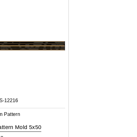
S-12216
m Pattern
ttern Mold 5x50