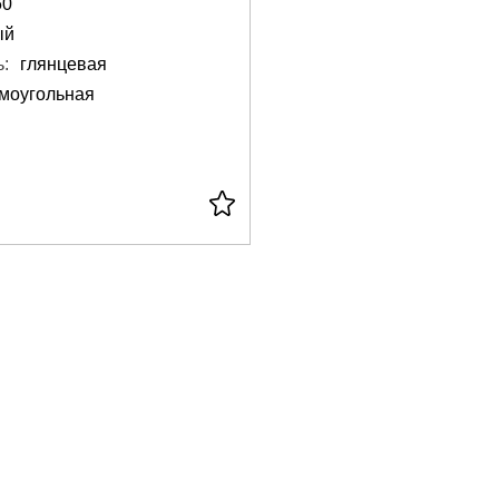
50
ый
:
глянцевая
моугольная