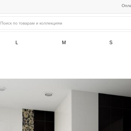
Опла
L
M
S