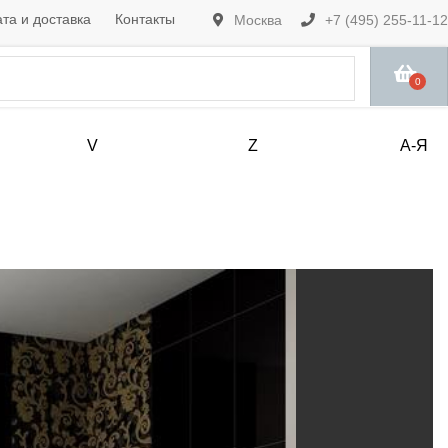
та и доставка
Контакты
Москва
+7 (495) 255-11-12
0
V
Z
А-Я