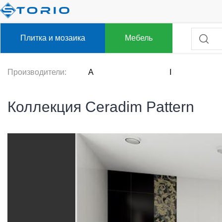
Плитка и мозаика
Мебель
Производители:
A
I
Коллекция Ceradim Pattern