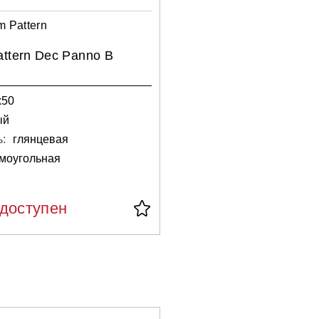
m Pattern
attern Dec Panno B
х50
ый
:
глянцевая
моугольная
едоступен