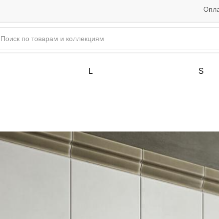
Опла
L
S