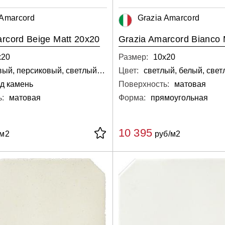
 Amarcord
Grazia Amarcord
rcord Beige Matt 20x20
Grazia Amarcord Bianco 
х20
Размер:
10х20
медовый, персиковый, светлый, бежевый, кремовый
Цвет:
светлый, белый, свет
д камень
Поверхность:
матовая
:
матовая
Форма:
прямоугольная
10 395
/м2
руб/м2