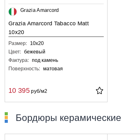
Grazia Amarcord
Grazia Amarcord Tabacco Matt
10x20
Размер:
10х20
Цвет:
бежевый
Фактура:
под камень
Поверхность:
матовая
10 395
руб/м2
Бордюры керамические