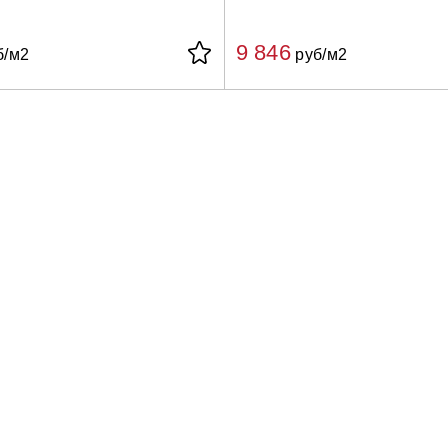
9 846
б/м2
руб/м2