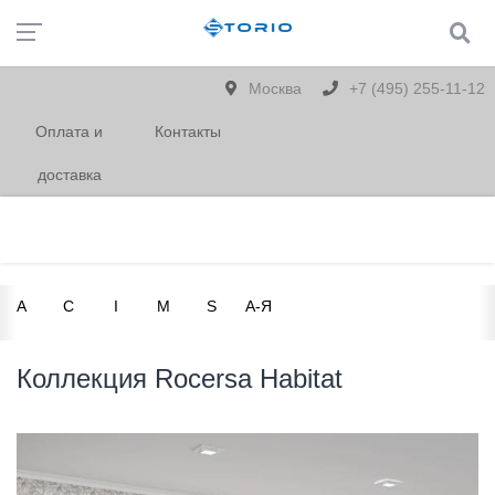
Москва
+7 (495) 255-11-12
Оплата и
Контакты
доставка
A
C
I
M
S
А-Я
Коллекция Rocersa Habitat