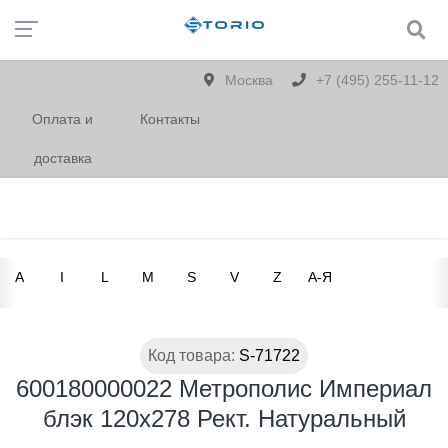
Москва
+7 (495) 255-11-12
Оплата и
Контакты
доставка
A
I
L
M
S
V
Z
А-Я
Код товара:
S-71722
600180000022 Метрополис Империал
блэк 120х278 Рект. Натуральный