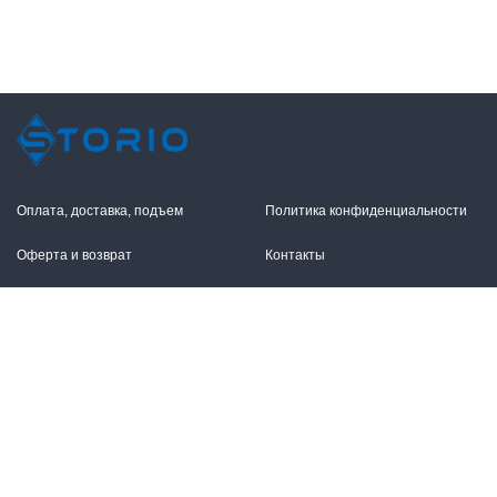
Оплата, доставка, подъем
Политика конфиденциальности
Оферта и возврат
Контакты
+7 (495) 255-11-12
109316, Москва,
Волгоградский пр-т, 17с1
info@storio.ru
Схема проезда
Заказать звонок
Режим работы:
Пн.-Пт. 10.00-19.00,