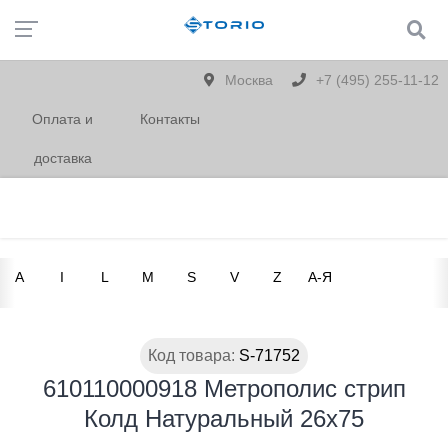
Москва
+7 (495) 255-11-12
Оплата и
Контакты
доставка
A
I
L
M
S
V
Z
А-Я
Код товара:
S-71752
610110000918 Метрополис стрип
Колд Натуральный 26х75