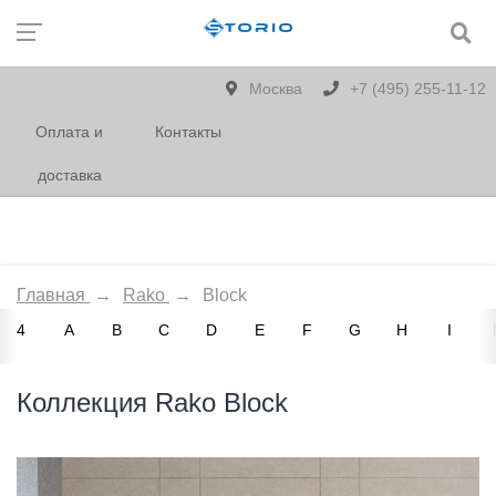
Москва
+7 (495) 255-11-12
Оплата и
Контакты
доставка
Главная
→
Rako
→
Block
4
A
B
C
D
E
F
G
H
I
Коллекция Rako Block