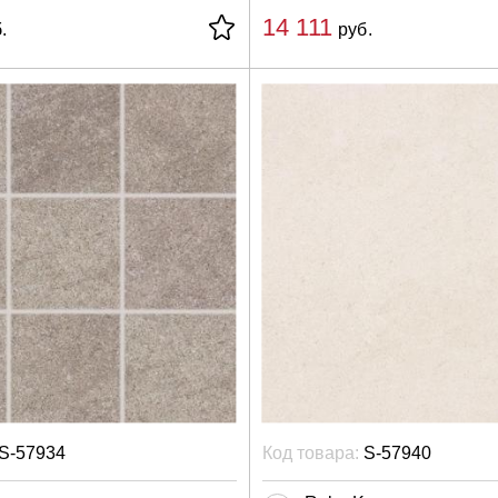
14 111
.
руб.
S-57934
Код товара:
S-57940