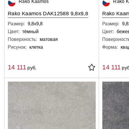
Rako Kaamos
Rako 
Rako Kaamos DAK12588 9,8x9,8
Rako Kaam
Размер:
9,8х9,8
Размер:
9,8
Цвет:
тёмный
Цвет:
беже
Поверхность:
матовая
Поверхность
Рисунок:
клетка
Форма:
ква
14 111
14 111
руб.
руб