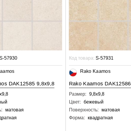
S-57930
Код товара:
S-57931
Kaamos
Rako Kaamos
os DAK12585 9,8x9,8
Rako Kaamos DAK12586 
х9,8
Размер:
9,8х9,8
вый
Цвет:
бежевый
:
матовая
Поверхность:
матовая
дратная
Форма:
квадратная