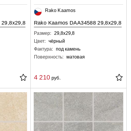
Rako Kaamos
29,8x29,8
Rako Kaamos DAA34588 29,8x29,8
Размер:
29,8х29,8
Цвет:
чёрный
Фактура:
под камень
Поверхность:
матовая
4 210
руб.