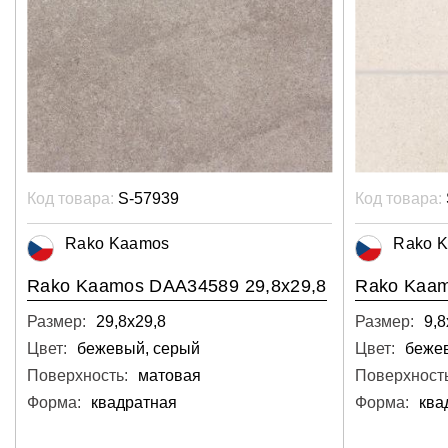
Код товара:
S-57939
Код товара:
Rako Kaamos
Rako 
Rako Kaamos DAA34589 29,8x29,8
Rako Kaam
Размер:
29,8х29,8
Размер:
9,8
Цвет:
бежевый, серый
Цвет:
беже
Поверхность:
матовая
Поверхность
Форма:
квадратная
Форма:
ква