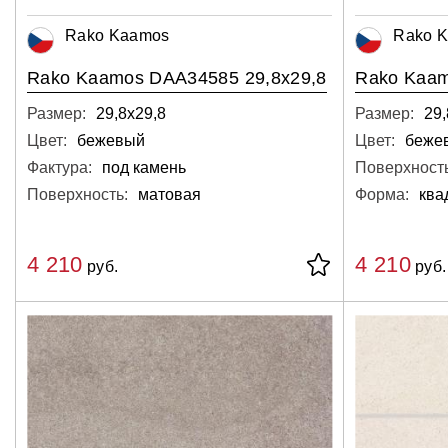
Rako Kaamos
Rako 
Rako Kaamos DAA34585 29,8x29,8
Rako Kaam
Размер:
29,8х29,8
Размер:
29,
Цвет:
бежевый
Цвет:
беже
Фактура:
под камень
Поверхность
Поверхность:
матовая
Форма:
ква
4 210
4 210
руб.
руб.