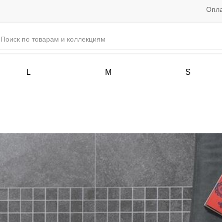
Опла
L
M
S