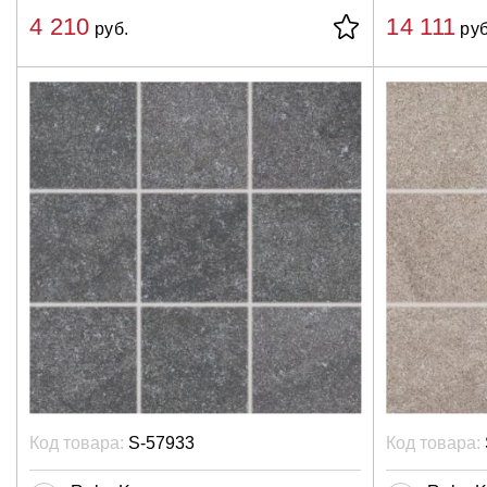
4 210
14 111
руб.
руб
Код товара:
S-57933
Код товара: