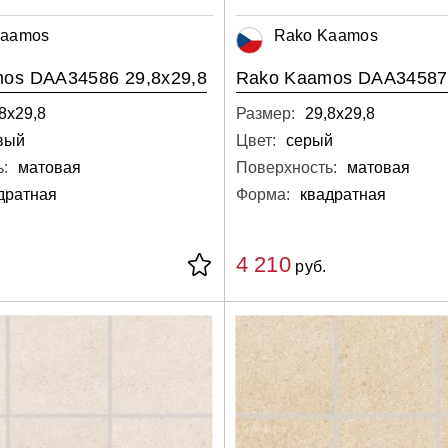
Kaamos
Rako Kaamos
os DAA34586 29,8x29,8
Rako Kaamos DAA34587 
8х29,8
Размер:
29,8х29,8
вый
Цвет:
серый
:
матовая
Поверхность:
матовая
дратная
Форма:
квадратная
4 210
руб.