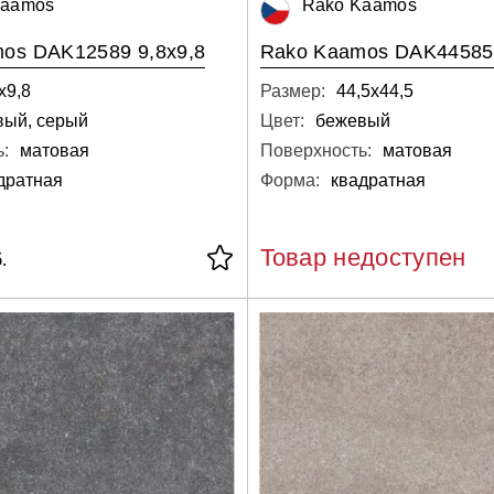
Kaamos
Rako Kaamos
os DAK12589 9,8x9,8
Rako Kaamos DAK44585 
х9,8
Размер:
44,5х44,5
вый, серый
Цвет:
бежевый
:
матовая
Поверхность:
матовая
дратная
Форма:
квадратная
Товар недоступен
.