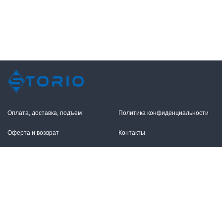
Оплата, доставка, подъем
Политика конфиденциальности
Оферта и возврат
Контакты
+7 (495) 255-11-12
109316, Москва,
Волгоградский пр-т, 17с1
info@storio.ru
Схема проезда
Заказать звонок
Режим работы: