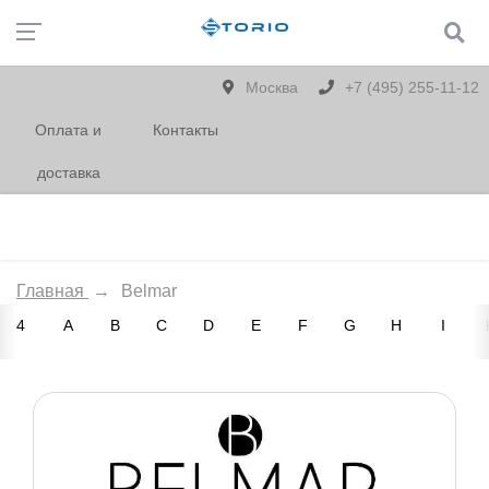
Москва
+7 (495) 255-11-12
Оплата и
Контакты
доставка
Главная
→
Belmar
4
A
B
C
D
E
F
G
H
I