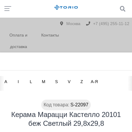
Москва
+7 (495) 255-11-12
Оплата и
Контакты
доставка
A
I
L
M
S
V
Z
А-Я
Код товара:
S-22097
Керама Марацци Кастелло 20101
беж Светлый 29,8х29,8