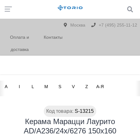
Москва
+7 (495) 255-11-12
Оплата и
Контакты
доставка
A
I
L
M
S
V
Z
А-Я
Код товара:
S-13215
Керама Марацци Лаурито
AD/A236/24x/6276 150х160