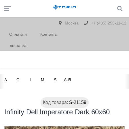
Москва
+7 (495) 255-11-12
Оплата и
Контакты
доставка
A
C
I
M
S
А-Я
Код товара:
S-21159
Infinity Dell Imperatore Dark 60x60