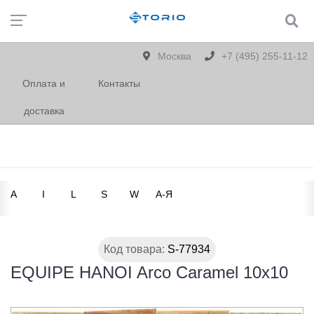
Москва
+7 (495) 255-11-12
Оплата и
Контакты
доставка
A
I
L
S
W
А-Я
Код товара:
S-77934
EQUIPE HANOI Arco Caramel 10х10