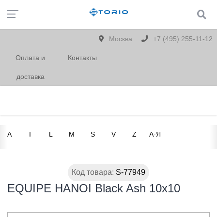
Москва
+7 (495) 255-11-12
Оплата и
Контакты
доставка
A
I
L
M
S
V
Z
А-Я
Код товара:
S-77949
EQUIPE HANOI Black Ash 10х10