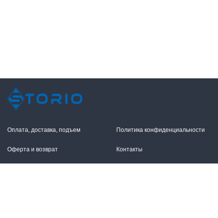
Оплата, доставка, подъем
Политика конфиденциальности
Оферта и возврат
Контакты
+7 (495) 255-11-12
109316, Москва,
Волгоградский пр-т, 17с1
info@storio.ru
Схема проезда