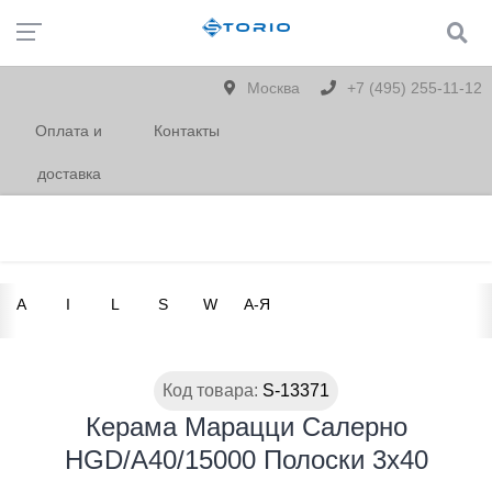
Москва
+7 (495) 255-11-12
Оплата и
Контакты
доставка
A
I
L
S
W
А-Я
Код товара:
S-13371
Керама Марацци Салерно
HGD/A40/15000 Полоски 3х40