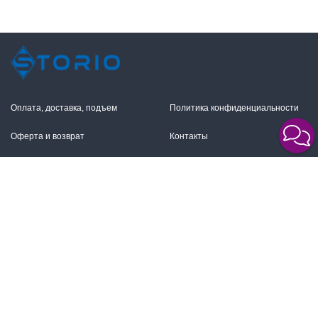
Оплата, доставка, подъем
Политика конфиденциальности
Оферта и возврат
Контакты
+7 (495) 255-11-12
109316, Москва,
Волгоградский пр-т, 17с1
info@storio.ru
Схема проезда
Заказать звонок
Режим работы:
Пн.-Пт. 10.00-19.00,
2026 © Сторио. Все права защищены