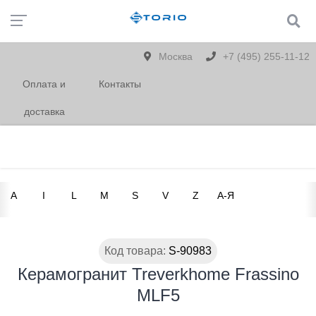
Москва
+7 (495) 255-11-12
Оплата и
Контакты
доставка
A
I
L
M
S
V
Z
А-Я
Код товара:
S-90983
Керамогранит Treverkhome Frassino
MLF5