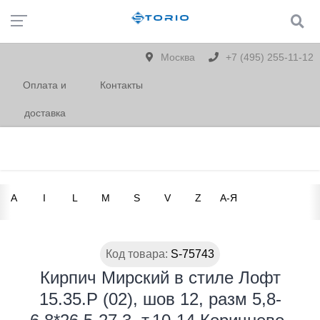
Москва
+7 (495) 255-11-12
Оплата и
Контакты
доставка
A
I
L
M
S
V
Z
А-Я
Код товара:
S-75743
Кирпич Мирский в стиле Лофт
15.35.Р (02), шов 12, разм 5,8-