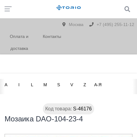
Москва
+7 (495) 255-11-12
Оплата и
Контакты
доставка
A
I
L
M
S
V
Z
А-Я
Код товара:
S-46176
Мозаика DAO-104-23-4