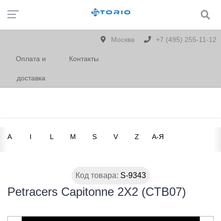
Москва
+7 (495) 255-11-12
Оплата и
Контакты
доставка
A
I
L
M
S
V
Z
А-Я
Код товара:
S-9343
Petracers Capitonne 2X2 (CTB07)