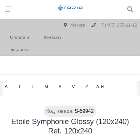
Москва
+7 (495) 255-11-12
Оплата и
Контакты
доставка
A
I
L
M
S
V
Z
А-Я
Код товара:
S-59942
Etoile Symphonie Glossy (120x240)
Ret. 120x240