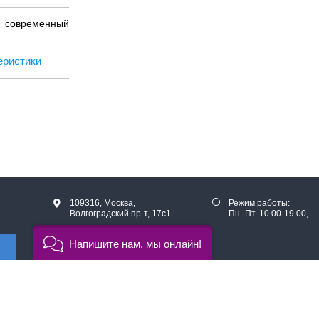
современный
еристики
109316, Москва,
Режим работы:
Волгоградский пр-т, 17с1
Пн.-Пт. 10.00-19.00,
Напишите нам, мы онлайн!
Схема проезда