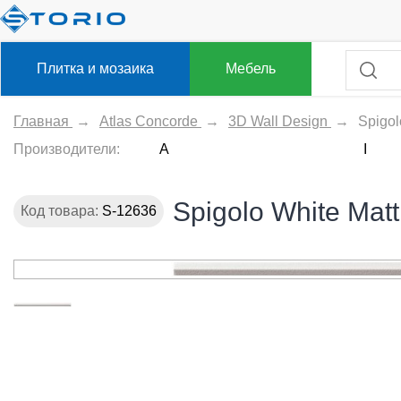
Плитка и мозаика
Мебель
Главная
→
Atlas Concorde
→
3D Wall Design
→
Spigol
Производители:
A
I
Spigolo White Mat
Код товара:
S-12636