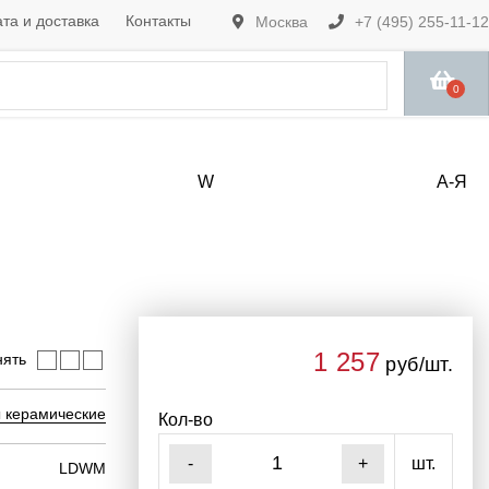
та и доставка
Контакты
Москва
+7 (495) 255-11-12
0
W
А-Я
1 257
нять
руб/шт.
 керамические
Кол-во
шт.
-
+
LDWM