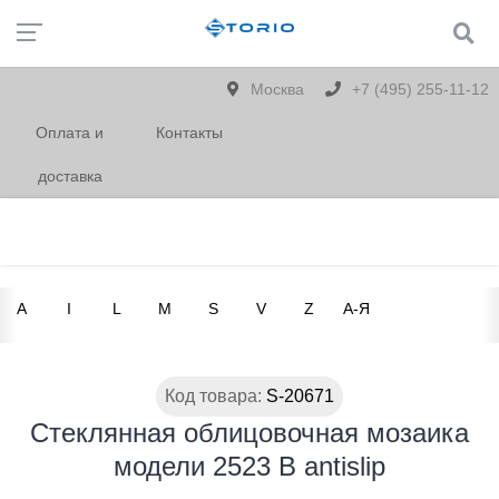
Москва
+7 (495) 255-11-12
Оплата и
Контакты
доставка
A
I
L
M
S
V
Z
А-Я
Код товара:
S-20671
Стеклянная облицовочная мозаика
модели 2523 B antislip