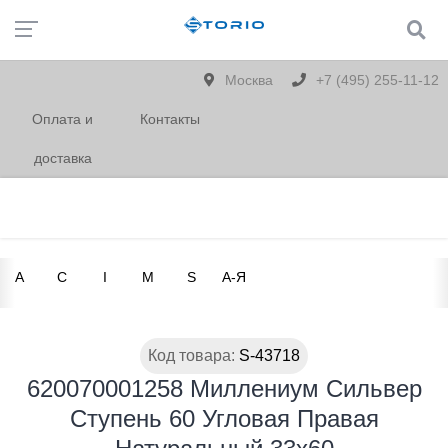
Москва
+7 (495) 255-11-12
Оплата и
Контакты
доставка
A
C
I
M
S
А-Я
Код товара:
S-43718
620070001258 Миллениум Сильвер
Ступень 60 Угловая Правая