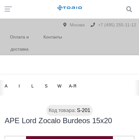
Москва
+7 (495) 255-11-12
Оплата и
Контакты
доставка
A
I
L
S
W
А-Я
Код товара:
S-201
APE Lord Zocalo Burdeos 15x20