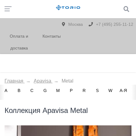
Москва
+7 (495) 255-11-12
Оплата и
Контакты
доставка
Главная
→
Apavisa
→
Metal
A
B
C
G
M
P
R
S
W
А-Я
Коллекция Apavisa Metal