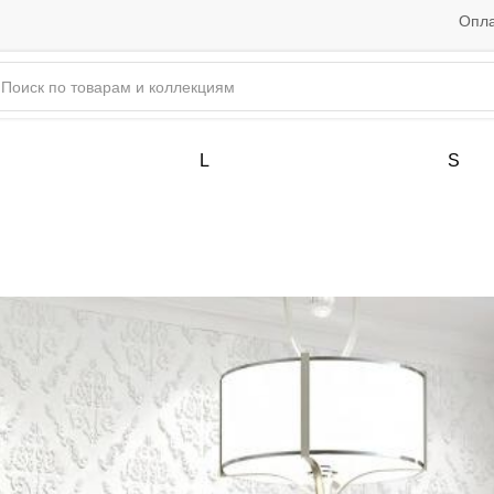
Опла
L
S