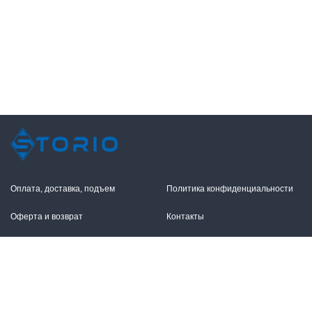
Оплата, доставка, подъем
Политика конфиденциальности
Оферта и возврат
Контакты
+7 (495) 255-11-12
109316, Москва,
Волгоградский пр-т, 17с1
info@storio.ru
Схема проезда