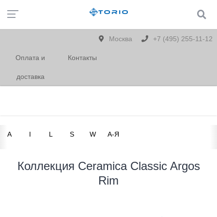
Москва
+7 (495) 255-11-12
Оплата и
Контакты
доставка
A
I
L
S
W
А-Я
Коллекция Ceramica Classic Argos
Rim