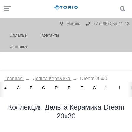
Москва
+7 (495) 255-11-12
Оплата и
Контакты
доставка
Главная
→
Дельта Керамика
→
Dream 20x30
4
A
B
C
D
E
F
G
H
I
Коллекция Дельта Керамика Dream
20x30