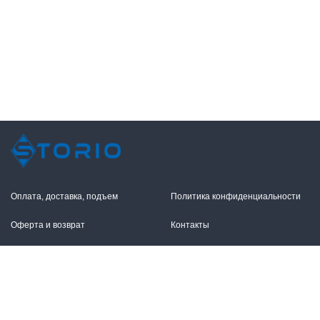
Оплата, доставка, подъем
Политика конфиденциальности
Оферта и возврат
Контакты
+7 (495) 255-11-12
109316, Москва,
Волгоградский пр-т, 17с1
info@storio.ru
Схема проезда